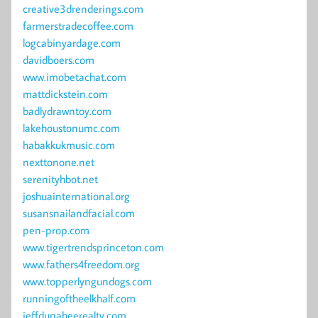
creative3drenderings.com
farmerstradecoffee.com
logcabinyardage.com
davidboers.com
www.imobetachat.com
mattdickstein.com
badlydrawntoy.com
lakehoustonumc.com
habakkukmusic.com
nexttonone.net
serenityhbot.net
joshuainternational.org
susansnailandfacial.com
pen-prop.com
www.tigertrendsprinceton.com
www.fathers4freedom.org
www.topperlyngundogs.com
runningoftheelkhalf.com
jeffdunaheerealty.com