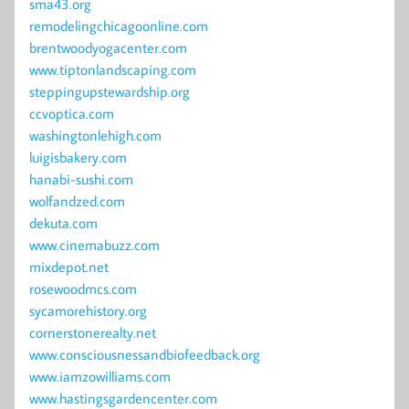
sma43.org
remodelingchicagoonline.com
brentwoodyogacenter.com
www.tiptonlandscaping.com
steppingupstewardship.org
ccvoptica.com
washingtonlehigh.com
luigisbakery.com
hanabi-sushi.com
wolfandzed.com
dekuta.com
www.cinemabuzz.com
mixdepot.net
rosewoodmcs.com
sycamorehistory.org
cornerstonerealty.net
www.consciousnessandbiofeedback.org
www.iamzowilliams.com
www.hastingsgardencenter.com