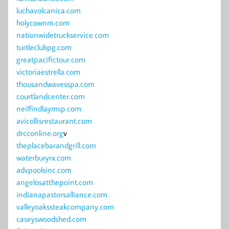
luchavolcanica.com
holycownm.com
nationwidetruckservice.com
turtleclubpg.com
greatpacifictour.com
victoriaestrella.com
thousandwavesspa.com
courtlandcenter.com
neilfindlaymsp.com
avicollisrestaurant.com
drcconline.org
v
theplacebarandgrill.com
waterburyrx.com
advpoolsinc.com
angelosatthepoint.com
indianapastorsalliance.com
valleyoakssteakcompany.com
caseyswoodshed.com