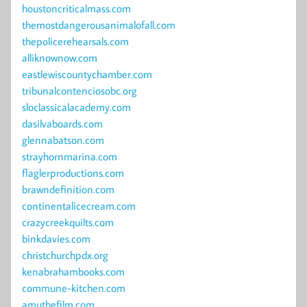
houstoncriticalmass.com
themostdangerousanimalofall.com
thepolicerehearsals.com
alliknownow.com
eastlewiscountychamber.com
tribunalcontenciosobc.org
sloclassicalacademy.com
dasilvaboards.com
glennabatson.com
strayhornmarina.com
flaglerproductions.com
brawndefinition.com
continentalicecream.com
crazycreekquilts.com
binkdavies.com
christchurchpdx.org
kenabrahambooks.com
commune-kitchen.com
amuthefilm.com