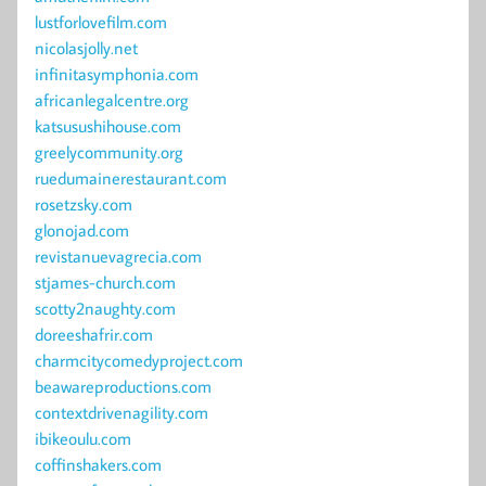
lustforlovefilm.com
nicolasjolly.net
infinitasymphonia.com
africanlegalcentre.org
katsusushihouse.com
greelycommunity.org
ruedumainerestaurant.com
rosetzsky.com
glonojad.com
revistanuevagrecia.com
stjames-church.com
scotty2naughty.com
doreeshafrir.com
charmcitycomedyproject.com
beawareproductions.com
contextdrivenagility.com
ibikeoulu.com
coffinshakers.com