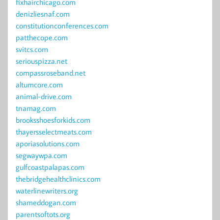
fixhairchicago.com
denizliesnaf.com
constitutionconferences.com
patthecope.com
svitcs.com
seriouspizza.net
compassroseband.net
altumcore.com
animal-drive.com
tnamag.com
brooksshoesforkids.com
thayersselectmeats.com
aporiasolutions.com
segwaywpa.com
gulfcoastpalapas.com
thebridgehealthclinics.com
waterlinewriters.org
shameddogan.com
parentsoftots.org