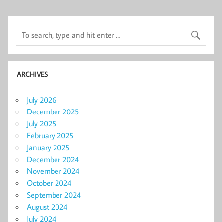
ARCHIVES
July 2026
December 2025
July 2025
February 2025
January 2025
December 2024
November 2024
October 2024
September 2024
August 2024
July 2024