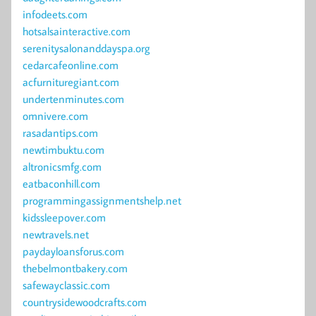
infodeets.com
hotsalsainteractive.com
serenitysalonanddayspa.org
cedarcafeonline.com
acfurnituregiant.com
undertenminutes.com
omnivere.com
rasadantips.com
newtimbuktu.com
altronicsmfg.com
eatbaconhill.com
programmingassignmentshelp.net
kidssleepover.com
newtravels.net
paydayloansforus.com
thebelmontbakery.com
safewayclassic.com
countrysidewoodcrafts.com