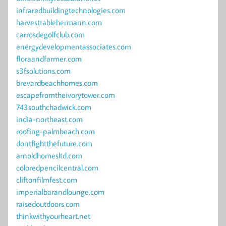
infraredbuildingtechnologies.com
harvesttablehermann.com
carrosdegolfclub.com
energydevelopmentassociates.com
floraandfarmer.com
s3fsolutions.com
brevardbeachhomes.com
escapefromtheivorytower.com
743southchadwick.com
india-northeast.com
roofing-palmbeach.com
dontfightthefuture.com
arnoldhomesltd.com
coloredpencilcentral.com
cliftonfilmfest.com
imperialbarandlounge.com
raisedoutdoors.com
thinkwithyourheart.net