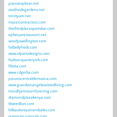
pianoexplorer.net
southsidegardens.net
trinityum.net
mazzicontractors.com
thethirdplacesportsbar.com
ephesusrestaurant.net
woodyswellington.com
fatbellyfreds.com
www.elpatiodesigns.com
hudsonquarteryork.com
fibota.com
www.cdgerba.com
parunocentraldemusica.com
www.guardianangelassistedliving.com
trondhjemsturnforening.com
diamondplazakenya.com
tbwredlion.com
billsautorepairandsales.com
quantum-naturals.com